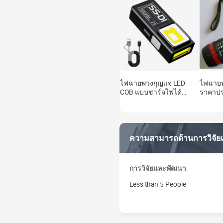
ไฟฉายพวงกุญแจ LED
ไฟฉายพ
COB แบบชาร์จไฟได้
ราคาปร
ดีไซน์ใหม่ พลาสติก ขนาด
ไฟฉายโ
เล็ก พกพาสะดวก ใช้
สำหรับตั้งแคมป์ เดินป่า
ไฟฉายพกพา ชาร์จผ่าน
ความสามารถด้านการวิจั
USB ไฟทำงานแบบแขวน
การวิจัยและพัฒนา
Less than 5 People