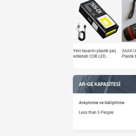
Yeni tasarım plastik şarj
3AAA U
edilebilir COB LED
Plastik
anahtarlık feneri mini
Kaplı O
kamp yürüyüş cep lambası
ile
USB asılabilir çalışma
lambası
AR-GE KAPASİTESİ
Araştırma ve Geliştirme
Less than 5 People