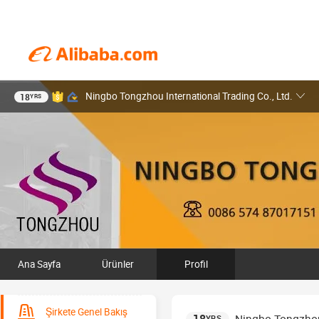
Ningbo Tongzhou International Trading Co., Ltd.
18
YRS
Ana Sayfa
Ürünler
Profil
Şirkete Genel Bakış
YRS